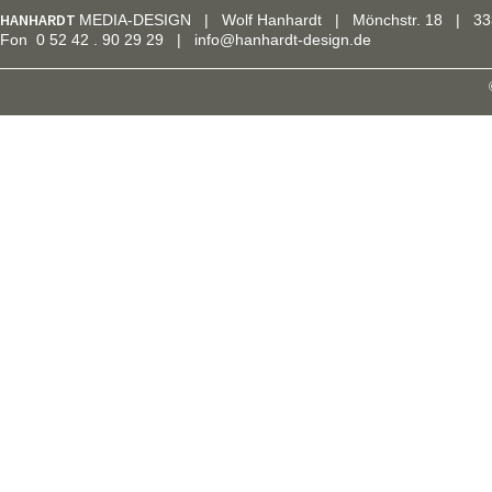
HANHARDT
MEDIA-DESIGN | Wolf Hanhardt | Mönchstr. 18 | 33
Fon 0 52 42 . 90 29 29 | info@hanhardt-design.de