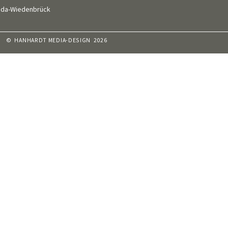
eda-Wiedenbrück
© HANHARDT MEDIA-DESIGN 2026