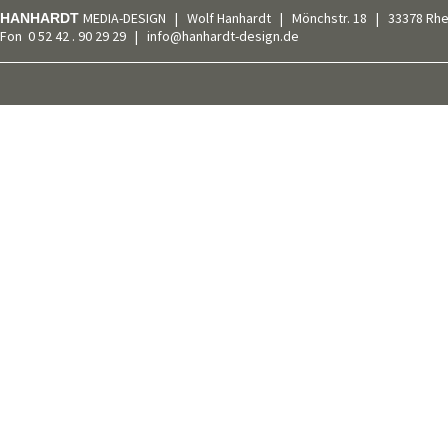
MEDIA-DESIGN | Wolf Hanhardt | Mönchstr. 18 | 33378 Rh
HANHARDT
Fon 0 52 42 . 90 29 29 | info@hanhardt-design.de